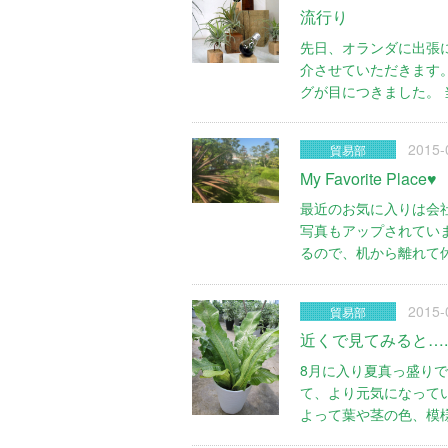
流行り
先日、オランダに出張
介させていただきます
グが目につきました。
2015-
貿易部
My Favorite Place♥
最近のお気に入りは会
写真もアップされてい
るので、机から離れて
2015-
貿易部
近くで見てみると…
8月に入り夏真っ盛り
て、より元気になって
よって葉や茎の色、模