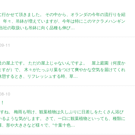
に行かせて頂きました。 その中から、オランダの今年の流行りを紹
。 年々、吊鉢が増えていますが、今年は特にこのマクラメハンギン
 当社の取扱いも吊鉢に向く品種も伸び…
09-11
社の屋上です。 ただの屋上じゃないんですよ。 屋上庭園（何度か
ますが）で、 木々がたっぷり葉をつけて爽やかな空気を届けてくれ
休憩するとき、リフレッシュする時、草…
08-10
.！
ですね。 梅雨も明け、観葉植物は久しぶりに日差しをたくさん浴び
いるような気がします。 さて、一口に観葉植物といっても、種類に
様、形や大きさなど様々で、“十葉十色…