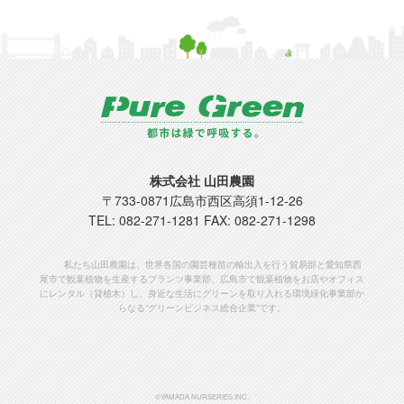
株式会社 山田農園
〒
733-0871
広島市
西区高須1-12-26
TEL:
082-271-1281
FAX: 082-271-1298
私たち山田農園は、世界各国の園芸種苗の輸出入を行う貿易部と愛知県西
尾市で観葉植物を生産するプランツ事業部、広島市で観葉植物をお店やオフィス
にレンタル（貸植木）し、身近な生活にグリーンを取り入れる環境緑化事業部か
らなる“グリーンビジネス総合企業”です。
©YAMADA NURSERIES.INC.