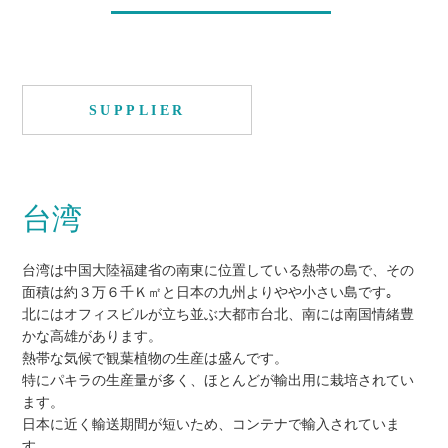
SUPPLIER
台湾
台湾は中国大陸福建省の南東に位置している熱帯の島で、その
面積は約３万６千Ｋ㎡と日本の九州よりやや小さい島です｡
北にはオフィスビルが立ち並ぶ大都市台北、南には南国情緒豊
かな高雄があります。
熱帯な気候で観葉植物の生産は盛んです。
特にパキラの生産量が多く、ほとんどが輸出用に栽培されてい
ます。
日本に近く輸送期間が短いため、コンテナで輸入されていま
す。