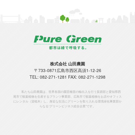
株式会社 山田農園
〒
733-0871
広島市
西区高須1-12-26
TEL:
082-271-1281
FAX: 082-271-1298
私たち山田農園は、世界各国の園芸種苗の輸出入を行う貿易部と愛知県西
尾市で観葉植物を生産するプランツ事業部、広島市で観葉植物をお店やオフィス
にレンタル（貸植木）し、身近な生活にグリーンを取り入れる環境緑化事業部か
らなる“グリーンビジネス総合企業”です。